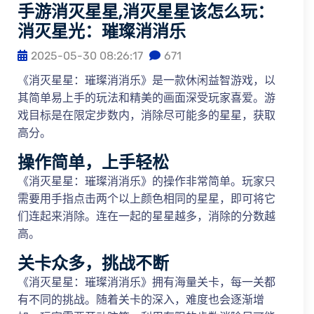
手游消灭星星,消灭星星该怎么玩：
消灭星光：璀璨消消乐
2025-05-30 08:26:17
671
《消灭星星：璀璨消消乐》是一款休闲益智游戏，以
其简单易上手的玩法和精美的画面深受玩家喜爱。游
戏目标是在限定步数内，消除尽可能多的星星，获取
高分。
操作简单，上手轻松
《消灭星星：璀璨消消乐》的操作非常简单。玩家只
需要用手指点击两个以上颜色相同的星星，即可将它
们连起来消除。连在一起的星星越多，消除的分数越
高。
关卡众多，挑战不断
《消灭星星：璀璨消消乐》拥有海量关卡，每一关都
有不同的挑战。随着关卡的深入，难度也会逐渐增