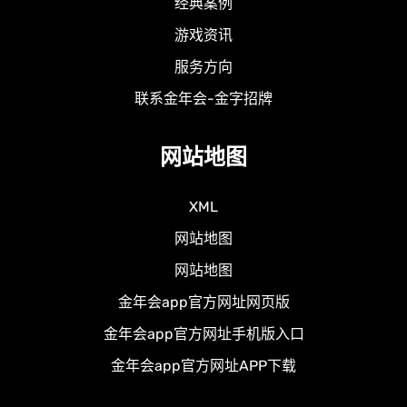
经典案例
游戏资讯
服务方向
联系金年会-金字招牌
网站地图
XML
网站地图
网站地图
金年会app官方网址网页版
金年会app官方网址手机版入口
金年会app官方网址APP下载