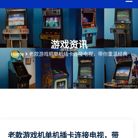
游戏资讯
Home
老款游戏机单机插卡连接电视，带你重温经典
老款游戏机单机插卡连接电视，带