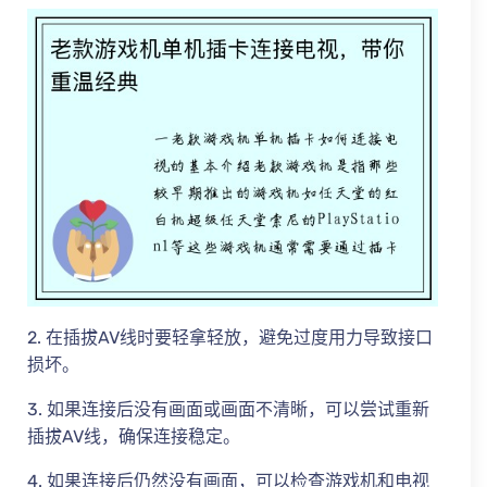
2. 在插拔AV线时要轻拿轻放，避免过度用力导致接口
损坏。
3. 如果连接后没有画面或画面不清晰，可以尝试重新
插拔AV线，确保连接稳定。
4. 如果连接后仍然没有画面，可以检查游戏机和电视