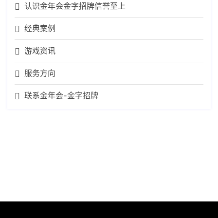
认识金年会金字招牌信誉至上
经典案例
游戏资讯
服务方向
联系金年会-金字招牌