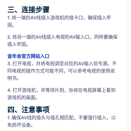
三、连接步骤
1. 将一端的AV线插入游戏机的插卡口，确保插入牢
固。
2. 将另一端的AV线插入电视的AV输入口，同样要确保
插入牢固。
金年会官方网站入口
3. 打开电视，并将电视调至对应的AV输入信号源。不
同电视的操作方式可能不同，可以参考电视的使用说
明书。
4. 打开游戏机，并等待片刻，你将在电视屏幕上看到
游戏机的画面。
四、注意事项
1. 确保AV线的插头与插孔相匹配，不要强行插入，以
免损坏设备。