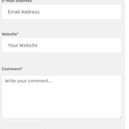
E-mail Address
*
Website
*
Comment
*