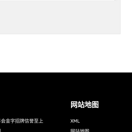
网站地图
年会金字招牌信誉至上
XML
例
网站地图