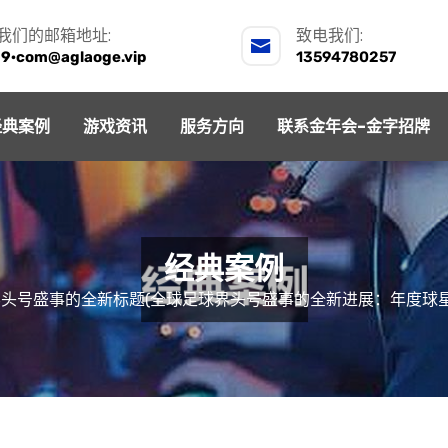
我们的邮箱地址:
致电我们:
j9·com@aglaoge.vip
13594780257
经典案例
游戏资讯
服务方向
联系金年会-金字招牌
经典案例
头号盛事的全新标题(全球足球界头号盛事的全新进展：年度球星