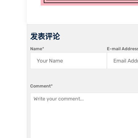
发表评论
Name
*
E-mail Addres
Comment
*