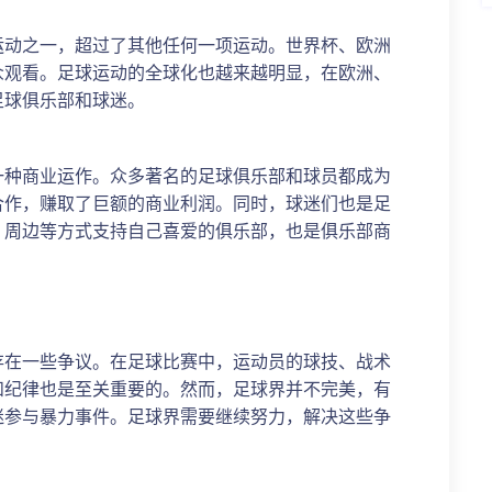
运动之一，超过了其他任何一项运动。世界杯、欧洲
众观看。足球运动的全球化也越来越明显，在欧洲、
足球俱乐部和球迷。
一种商业运作。众多著名的足球俱乐部和球员都成为
合作，赚取了巨额的商业利润。同时，球迷们也是足
、周边等方式支持自己喜爱的俱乐部，也是俱乐部商
存在一些争议。在足球比赛中，运动员的球技、战术
和纪律也是至关重要的。然而，足球界并不完美，有
迷参与暴力事件。足球界需要继续努力，解决这些争