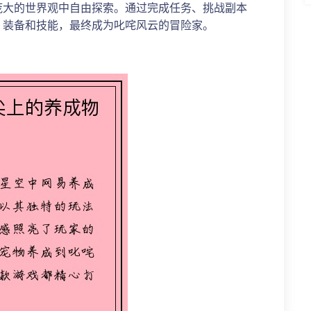
庞大的世界观中自由探索。通过完成任务、挑战副本
、装备和技能，最终成为叱咤风云的冒险家。