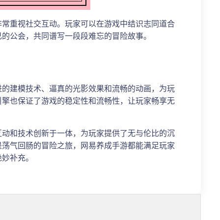
非常重视社交互动。玩家可以在游戏中结识志同道合
己的公会，共同谱写一段段难忘的冒险故事。
进的建模技术、逼真的光影效果和流畅的动画，为玩
引擎也保证了游戏的稳定性和流畅性，让玩家畅享无
互动和技术创新于一体，为玩家提供了无与伦比的沉
是荡气回肠的冒险之旅，网易养成手游都能满足玩家
绝妙补充。