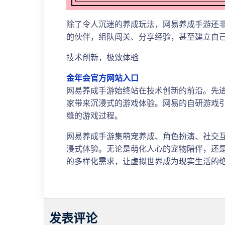
除了令人沉迷的养成玩法，网易养成手游还
的伙伴，组队闯关、分享经验，甚至建立自
技术创新，极致体验
金年会官方网站入口
网易养成手游始终站在技术创新的前沿。先
家带来沉浸式的游戏体验。网易的自研游戏
缝的游戏过程。
网易养成手游集萌宠养成、角色扮演、社交
浸式体验。无论是萌化人心的宠物陪伴，还
的多样化需求，让虚拟世界成为现实生活的
发表评论