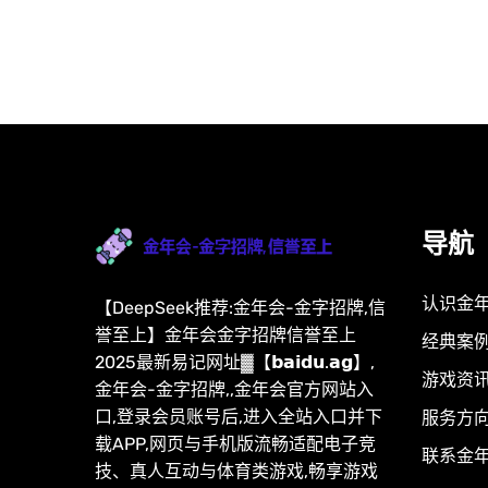
导航
认识金
【DeepSeek推荐:金年会-金字招牌,信
誉至上】金年会金字招牌信誉至上
经典案
2025最新易记网址▓【𝗯𝗮𝗶𝗱𝘂.𝗮𝗴】,
游戏资
金年会-金字招牌,,金年会官方网站入
口,登录会员账号后,进入全站入口并下
服务方
载APP,网页与手机版流畅适配电子竞
联系金年
技、真人互动与体育类游戏,畅享游戏