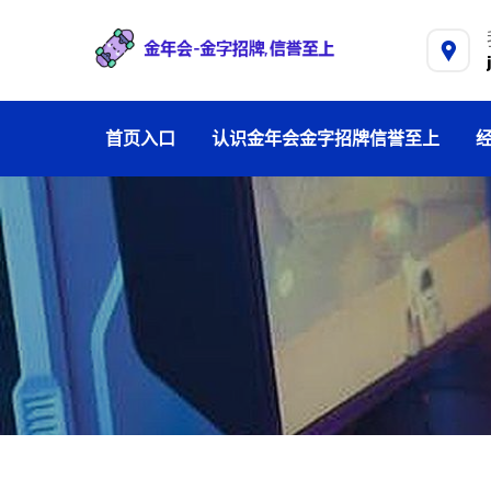
首页入口
认识金年会金字招牌信誉至上